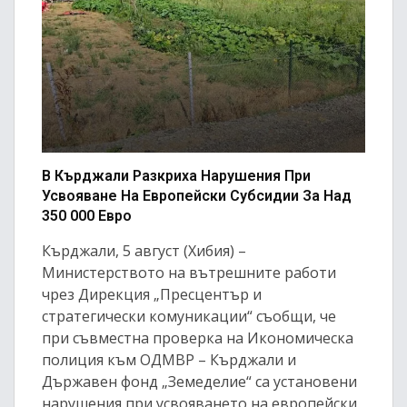
В Кърджали Разкриха Нарушения При
Усвояване На Европейски Субсидии За Над
350 000 Евро
Кърджали, 5 август (Хибия) –
Министерството на вътрешните работи
чрез Дирекция „Пресцентър и
стратегически комуникации“ съобщи, че
при съвместна проверка на Икономическа
полиция към ОДМВР – Кърджали и
Държавен фонд „Земеделие“ са установени
нарушения при усвояването на европейски