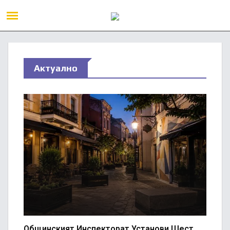
Актуално
Общинският Инспекторат Установи Шест