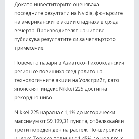
Докато инвеститорите оценяваха
последните резултати на Nvidia, фючърсите
на американските акции спаднаха в сряда
вечерта. Производителят на чипове
публикува резултатите си за четвъртото
тримесечие.
Повечето пазари в Азиатско-Тихоокеанския
регион се повишиха след ралито на
технологичните акции на Уолстрийт, като
японският индекс Nikkei 225 достигна
рекордно ниво.
Nikkei 225 нарасна с 1,1% до исторически
максимум от 59.199,31 пункта, отбелязвайки
трети пореден ден на растеж. По-широкият
индекс Topix се повиши с 1,45% до нов връх.